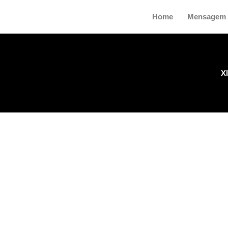
Skip
Home
Mensagem 
to
content
X