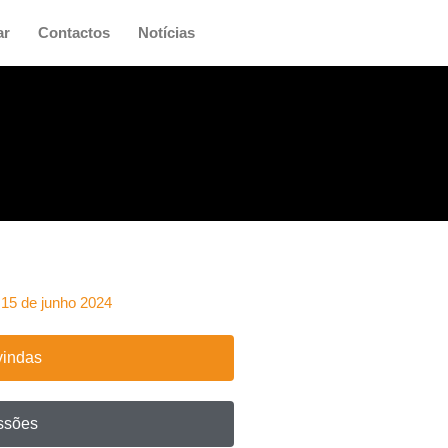
ar
Contactos
Notícias
 15 de junho 2024
vindas
ssões