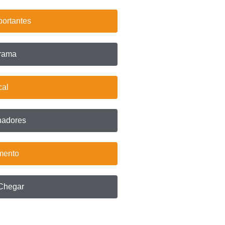
portantes
rama
cal
nadores
mento
Chegar