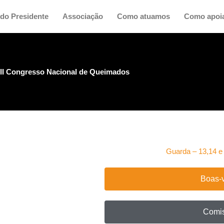
do Presidente
Associação
Como atuamos
Como apoi
III Congresso Nacional de Queimados
Guarda – 13,14 e
Boas-
Comi