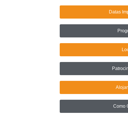
Datas Im
Prog
Lo
Patroci
Aloja
Como 