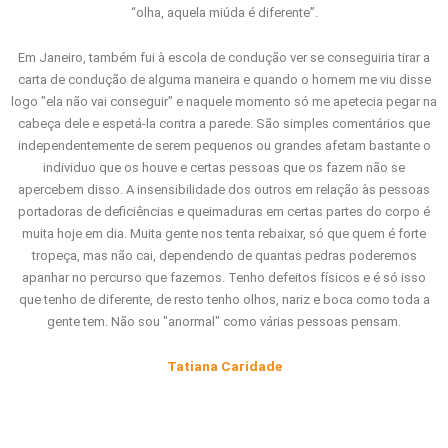
“olha, aquela miúda é diferente”.
Em Janeiro, também fui à escola de condução ver se conseguiria tirar a
carta de condução de alguma maneira e quando o homem me viu disse
logo "ela não vai conseguir" e naquele momento só me apetecia pegar na
cabeça dele e espetá-la contra a parede. São simples comentários que
independentemente de serem pequenos ou grandes afetam bastante o
individuo que os houve e certas pessoas que os fazem não se
apercebem disso. A insensibilidade dos outros em relação às pessoas
portadoras de deficiências e queimaduras em certas partes do corpo é
muita hoje em dia. Muita gente nos tenta rebaixar, só que quem é forte
tropeça, mas não cai, dependendo de quantas pedras poderemos
apanhar no percurso que fazemos. Tenho defeitos físicos e é só isso
que tenho de diferente, de resto tenho olhos, nariz e boca como toda a
gente tem. Não sou "anormal" como várias pessoas pensam.
Tatiana Caridade