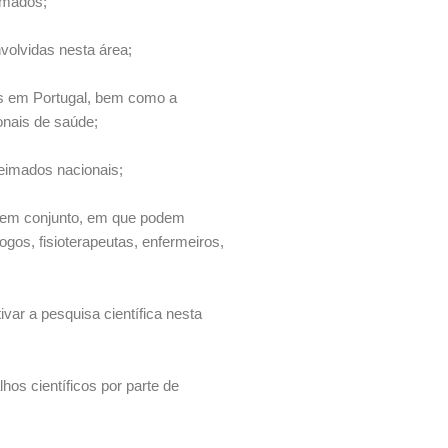
eimados;
volvidas nesta área;
dos em Portugal, bem como a
onais de saúde;
ueimados nacionais;
s em conjunto, em que podem
gos, fisioterapeutas, enfermeiros,
var a pesquisa científica nesta
hos científicos por parte de