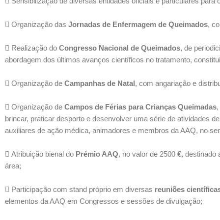
Sensibilização de diversas entidades oficiais e particulares par
Organização das
Jornadas de Enfermagem de Queimados
, c
Realização do
Congresso Nacional de Queimados
, de periodi
abordagem dos últimos avanços científicos no tratamento, constit
Organização de
Campanhas de Natal
, com angariação e distri
Organização de
Campos de Férias para Crianças Queimadas
,
brincar, praticar desporto e desenvolver uma série de atividades 
auxiliares de ação médica, animadores e membros da AAQ, no sentid
Atribuição bienal do
Prémio AAQ
, no valor de 2500 €, destinado
área;
Participação com stand próprio em diversas
reuniões científica
elementos da AAQ em Congressos e sessões de divulgação;