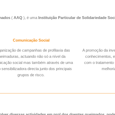
imados
(
AAQ
), é uma
Instituição Particular de Solidariedade Soc
Comunicação Social
ganização de campanhas de profilaxia das
A promoção da inves
ueimaduras, actuando não só a nível da
conhecimentos, e
icação social mas também através de uma
com o tratamento 
sensibilizadora directa junto dos principais
melhori
grupos de risco.
lver diversas actividades em prol dos doentes queimados, poden