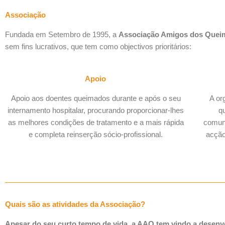
Associação
Fundada em Setembro de 1995, a
Associação Amigos dos Que
sem fins lucrativos, que tem como objectivos prioritários:
Apoio
Apoio aos doentes queimados durante e após o seu
A or
internamento hospitalar, procurando proporcionar-lhes
q
as melhores condições de tratamento e a mais rápida
comun
e completa reinserção sócio-profissional.
acção 
Quais são as atividades da Associação?
Apesar do seu curto tempo de vida, a AAQ tem vindo a desenvo