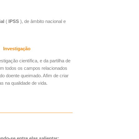
ial
(
IPSS
), de âmbito nacional e
Investigação
tigação científica, e da partilha de
m todos os campos relacionados
do doente queimado. Afim de criar
as na qualidade de vida.
do-se entre elas salientar: