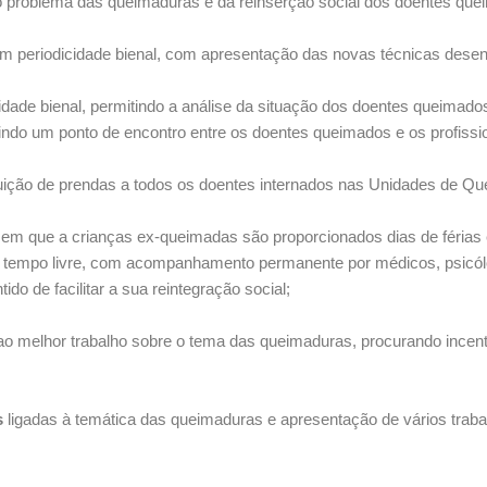
a o problema das queimaduras e da reinserção social dos doentes qu
om periodicidade bienal, com apresentação das novas técnicas desen
cidade bienal, permitindo a análise da situação dos doentes queima
uindo um ponto de encontro entre os doentes queimados e os profissi
buição de prendas a todos os doentes internados nas Unidades de Q
 em que a crianças ex-queimadas são proporcionados dias de féria
de tempo livre, com acompanhamento permanente por médicos, psicólo
o de facilitar a sua reintegração social;
 ao melhor trabalho sobre o tema das queimaduras, procurando incenti
s
ligadas à temática das queimaduras e apresentação de vários trabal